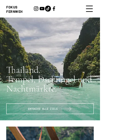
FOKUS
FERNWEH
Thailand.
Tempel, Dschungel und
Nachtmärkte.
ENTDECKE ALLE ZIELE