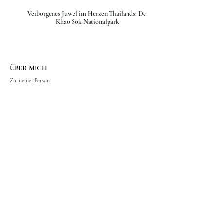
Verborgenes Juwel im Herzen Thailands: Der
Khao Sok Nationalpark
ÜBER MICH
Zu meiner Person
FAQ
Kooperationen
FOTOGRAFIE
Equipment
Fotostrecken
Kunstdrucke & Prints
BLOG
Neueste Beiträge
Meistgelesene Beiträge
Empfohlene Beiträge