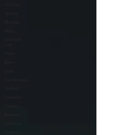
All Posts
Spanien
Marokko
Malta
New York
City
Tokyo
Kyoto
Japan
Fuerteventura
Thailand
Lanzarote
Namibia
Botswana
Simbabwe
Sardinien