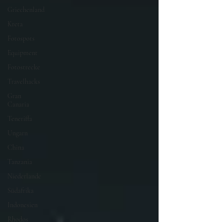
Griechenland
Kreta
Fotospots
Equipment
Fotostrecke
Travelhacks
Gran
Canaria
Teneriffa
Ungarn
China
Tanzania
Niederlande
Südafrika
Indonesien
Rhodos