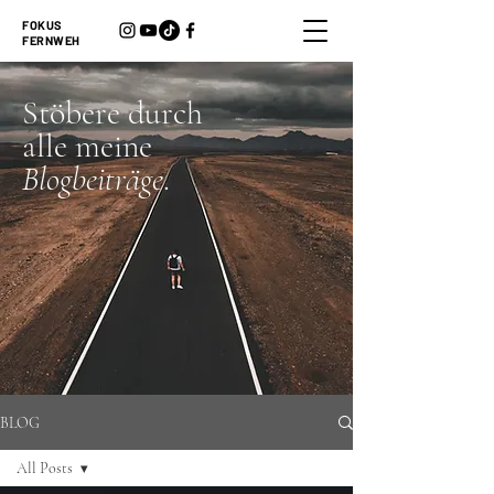
FOKUS
FERNWEH
Stöbere durch
alle meine
Blogbeiträge
.
BLOG
All Posts