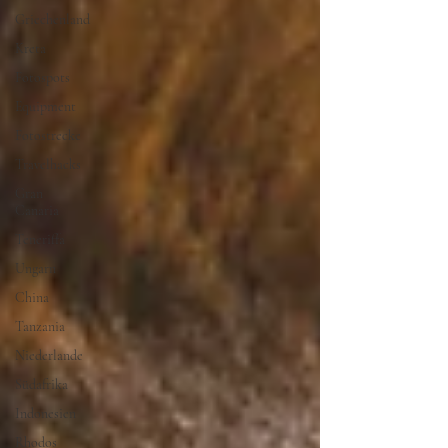
Griechenland
Kreta
Fotospots
Equipment
Fotostrecke
Travelhacks
Gran
Canaria
Teneriffa
Ungarn
China
Tanzania
Niederlande
Südafrika
Indonesien
Rhodos