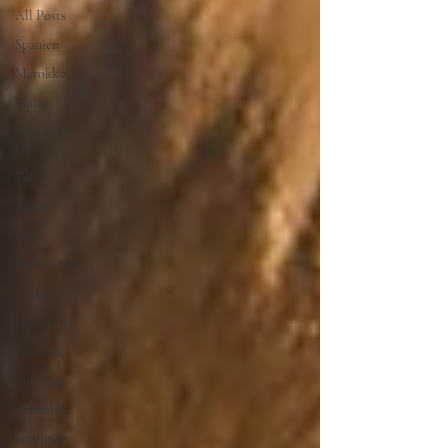
All Posts
Spanien
Marokko
Malta
New York
City
Tokyo
Kyoto
Japan
Fuerteventura
Thailand
Lanzarote
Namibia
Botswana
Simbabwe
Sardinien