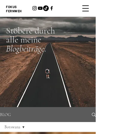
FOKUS
FERNWEH
Stöbere durch
alle meine
Blogbeiträge
.
BLOG
Botswana