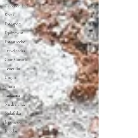
Griechenland
Kreta
Fotospots
Equipment
Fotostrecke
Travelhacks
Gran Canaria
Teneriffa
Ungarn
China
Tanzania
Niederlande
Südafrika
Indonesien
Rhodos