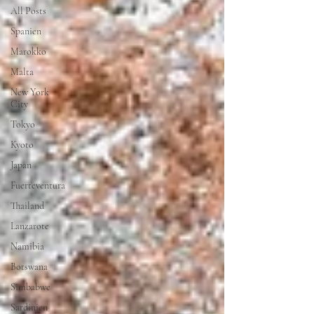
All Posts
Spanien
Marokko
Malta
New York
City
Tokyo
Kyoto
Japan
Fuerteventura
Thailand
Lanzarote
Namibia
Botswana
Simbabwe
Sardinien