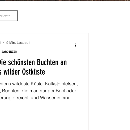
rieren
i
9 Min. Lesezeit
SARDINIEN
Die schönsten Buchten an
s wilder Ostküste
iniens wildeste Küste. Kalksteinfelsen,
, Buchten, die man nur per Boot oder
rung erreicht, und Wasser in einem
men gibt. Ich habe mir die schönsten
Küste angeschaut: Cala Luna, Cala
ala Mariolu und mehr.