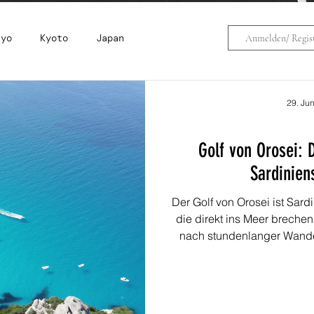
kyo
Kyoto
Japan
Anmelden/ Regist
na
Simbabwe
Sardinien
29. Jun
Golf von Orosei: 
cke
Travelhacks
Gran Canaria
Sardinien
Der Golf von Orosei ist Sard
Südafrika
Indonesien
Rhodos
die direkt ins Meer brechen
nach stundenlanger Wande
Blau, für das es keinen Na
Buchten entlang dieser 
Goloritzè, C