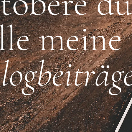
töbere du
lle meine
logbeiträg