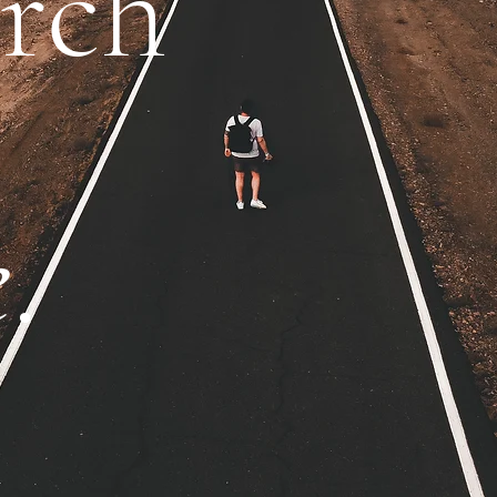
rch
e
.