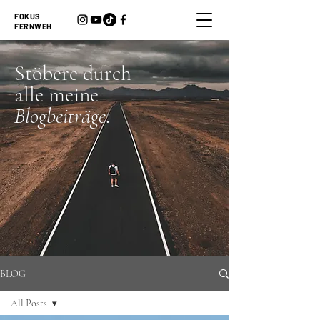
FOKUS
FERNWEH
Stöbere durch
alle meine
Blogbeiträge
.
BLOG
All Posts