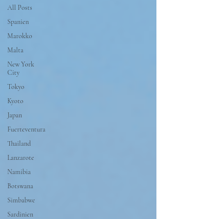
All Posts
Spanien
Marokko
Malta
New York
City
Tokyo
Kyoto
Japan
Fuerteventura
Thailand
Lanzarote
Namibia
Botswana
Simbabwe
Sardinien