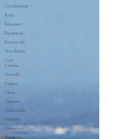
Griechenland
Kreta
Fotospots
Equipment
Fotostrecke
Travelhacks
Gran
Canaria
Teneriffa
Ungarn
China
Tanzania
Niederlande
Südafrika
Indonesien
Rhodos