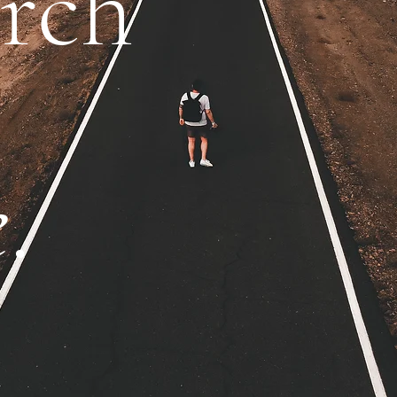
rch
e
.