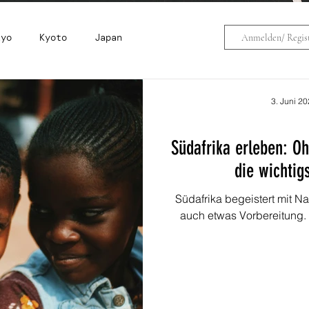
kyo
Kyoto
Japan
Anmelden/ Regist
na
Simbabwe
Sardinien
3. Juni 2
Südafrika erleben: Oh
cke
Travelhacks
Gran Canaria
die wichtig
Südafrika begeistert mit Nat
Südafrika
Indonesien
Rhodos
auch etwas Vorbereitung. W