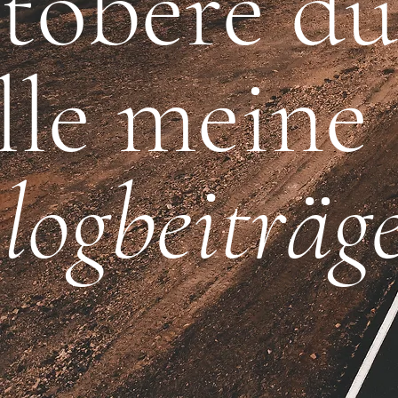
töbere du
lle meine
logbeiträg