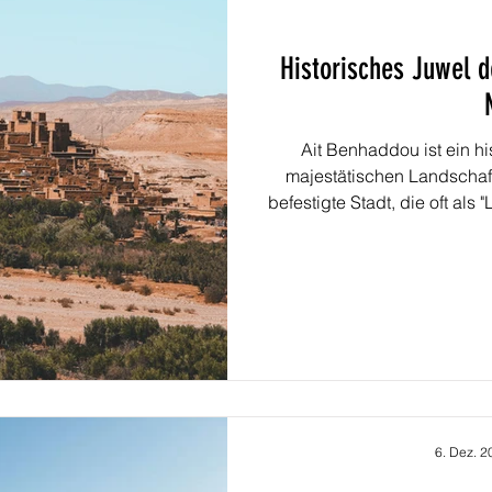
Historisches Juwel d
Ait Benhaddou ist ein hi
majestätischen Landschaf
befestigte Stadt, die oft als
ist nicht nur ein UNESCO
wichtiger kultureller und historischer Scha
beeindruckendes Beispiel
marokkanische befestigte 
mehreren Jahrhund
6. Dez. 2