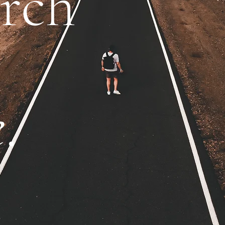
rch
e
.