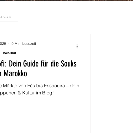
rieren
2025
9 Min. Lesezeit
MAROKKO
fi: Dein Guide für die Souks
n Marokko
e Märkte von Fès bis Essaouira – dein
ppchen & Kultur im Blog!