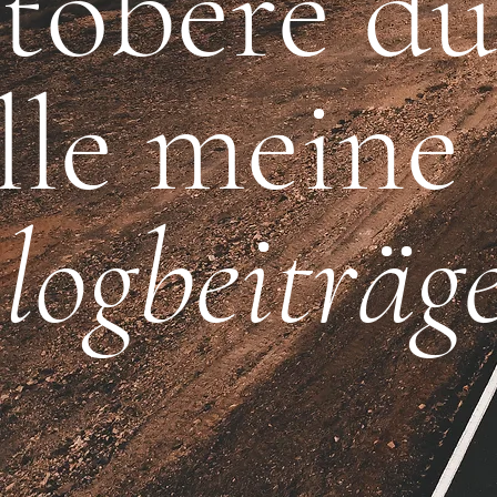
töbere du
lle meine
logbeiträg