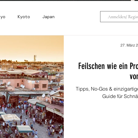
kyo
Kyoto
Japan
Anmelden/ Regist
na
Simbabwe
Sardinien
27. März 
Feilschen wie ein Pro
cke
Travelhacks
Gran Canaria
vo
Tipps, No-Gos & einzigartig
Südafrika
Indonesien
Rhodos
Guide für Schnä