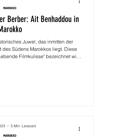
MAROKKO
er Berber: Ait Benhaddou in
Marokko
storisches Juwel, das inmitten der
t des Südens Marokkos liegt. Diese
 "Lebende Filmkulisse" bezeichnet wird,
-Weltkulturerbe, sondern auch ein
tz. Ait Benhaddou ist ein
 für eine Ksar, eine traditionelle
Stadt aus Lehm. Die Stadt wurde vor
erten von den Berbern erba
023
5 Min. Lesezeit
MAROKKO