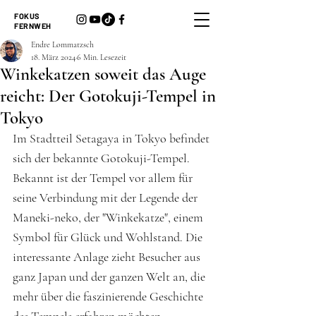
FOKUS
FERNWEH
Endre Lommatzsch
18. März 2024
6 Min. Lesezeit
Winkekatzen soweit das Auge
reicht: Der Gotokuji-Tempel in
Tokyo
Im Stadtteil Setagaya in Tokyo befindet 
sich der bekannte Gotokuji-Tempel. 
Bekannt ist der Tempel vor allem für 
seine Verbindung mit der Legende der 
Maneki-neko, der "Winkekatze", einem 
Symbol für Glück und Wohlstand. Die 
interessante Anlage zieht Besucher aus 
ganz Japan und der ganzen Welt an, die 
mehr über die faszinierende Geschichte 