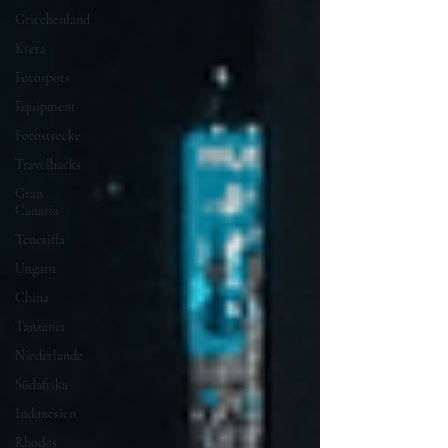
Griechenland
Kreta
Fotospots
Equipment
Fotostrecke
Travelhacks
Gran
Canaria
Teneriffa
Ungarn
China
Tanzania
Niederlande
Südafrika
Indonesien
Rhodos