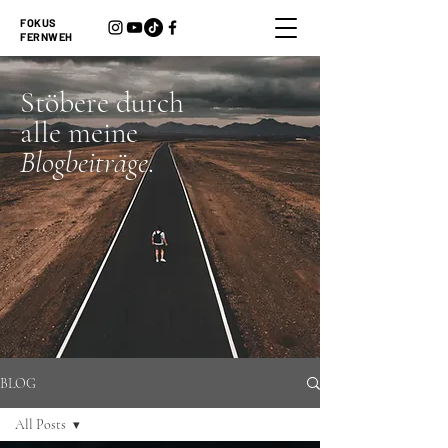
FOKUS
FERNWEH
Stöbere durch
alle meine
Blogbeiträge
.
BLOG
All Posts