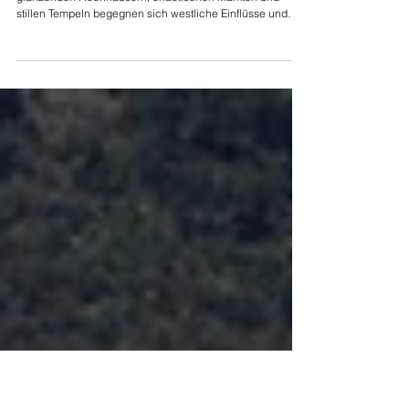
Do’s and Don’ts in Hong Kong: Wie Ihr Euch als Tourist
richtig und respektvoll verhaltet
Hong Kong ist ein Ort voller Gegensätze. Zwischen
glänzenden Hochhäusern, chaotischen Märkten und
stillen Tempeln begegnen sich westliche Einflüsse und
chinesische Traditionen auf engstem Raum. Genau das
macht die Stadt so faszinierend, aber auch anspruchsvoll,
wenn Ihr sie zum ersten Mal besucht.