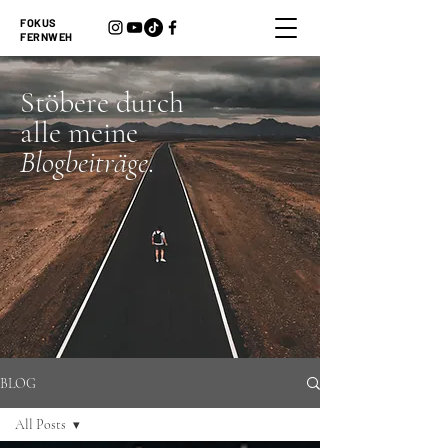
FOKUS
FERNWEH
Stöbere durch
alle meine
Blogbeiträge
.
BLOG
All Posts