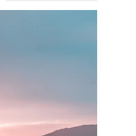
31. Dez. 2024
11 Min. Lesezeit
Vom Flughafen Narita und Haneda ins Zentrum von
Tokyo: So kommt Ihr am schnellsten ans Ziel
Die besten Optionen, um schnell und bequem von Narita
und Haneda ins Zentrum von Tokyo zu kommen. Tipps für
Bahn, Bus und Taxi.