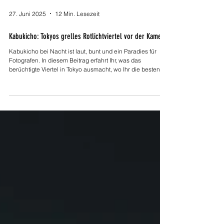
27. Juni 2025
12 Min. Lesezeit
Kabukicho: Tokyos grelles Rotlichtviertel vor der Kamera
Kabukicho bei Nacht ist laut, bunt und ein Paradies für
Fotografen. In diesem Beitrag erfahrt Ihr, was das
berüchtigte Viertel in Tokyo ausmacht, wo Ihr die besten
Fotospots findet und worauf Ihr beim Fotografieren achten
solltet. Mit persönlichen Tipps für starke Nachtaufnahmen
und ehrlichen Einschätzungen zur Sicherheit vor Ort.