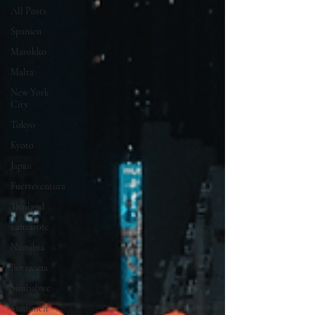
All Posts
Spanien
Marokko
Malta
New York
City
Tokyo
Kyoto
Japan
Fuerteventura
Thailand
Lanzarote
Namibia
Botswana
Simbabwe
Sardinien