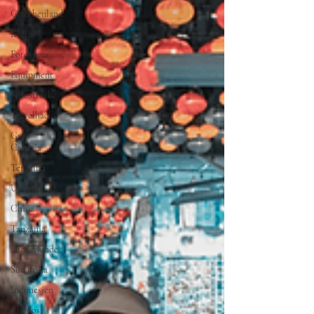
Griechenland
Kreta
Fotospots
Equipment
Fotostrecke
Travelhacks
Gran
Canaria
Teneriffa
Ungarn
China
Tanzania
Niederlande
Südafrika
Indonesien
Rhodos