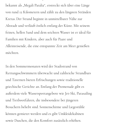
bekannt als „Megali Paralia“, erstreckt sich über eine Länge 
von rund 12 Kilometern und zählt zu den längsten Stränden 
Kretas. Der Strand beginnt in unmittelbarer Nähe zur 
Altstadt und verläuft östlich entlang der Küste. Mit seinem 
feinen, hellen Sand und dem seichten Wasser ist er ideal für 
Familien mit Kindern, aber auch für Paare und 
Alleinreisende, die eine entspannte Zeit am Meer genießen 
möchten.
In den Sommermonaten wird der Stadtstrand von 
Rettungsschwimmern überwacht und zahlreiche Strandbars 
und Tavernen bieten Erfrischungen sowie traditionelle 
griechische Gerichte an. Entlang der Promenade gibt es 
außerdem viele Wassersportangebote wie Jet-Ski, Parasailing 
und Tretbootfahren, die insbesondere bei jüngeren 
Besuchern beliebt sind. Sonnenschirme und Liegestühle 
können gemietet werden und es gibt Umkleidekabinen 
sowie Duschen, die den Komfort zusätzlich erhöhen.