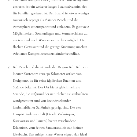
entfernt, ist ein weiterer langer Strandabschnitt, der 
für Familien geeignet ist. Der Strand ist etwas weniger 
touristisch geprägt als Platanes Beach, und die 
Atmosphäre ist entspannt und einladend. Es gibt viele 
Möglichkeiten, Sonnenliegen und Sonnenschirme zu 
mieten, und auch Wassersport ist hier möglich. Die 
flachen Gewässer und die geringe Strömung machen 
Adelianos Kampos besonders kinderfreundlich.
Bali Beach und die Strände der Region Bali: Bali, ein 
kleiner Küstenort etwa 30 Kilometer östlich von 
Rethymno, ist für seine idyllischen Buchten und 
Strände bekannt. Der Ort bietet gleich mehrere 
Strände, die aufgrund der natürlichen Felsenbuchten 
windgeschützt und von beeindruckender 
landschaftlicher Schönheit geprägt sind. Die vier 
Hauptstrände von Bali (Livadi, Varkotopos, 
Karavostasi und Limani) bieten verschiedene 
Erlebnisse, vom feinen Sandstrand bis zur kleinen 
Kiesbucht. Das ruhige, klare Wasser eignet sich ideal 