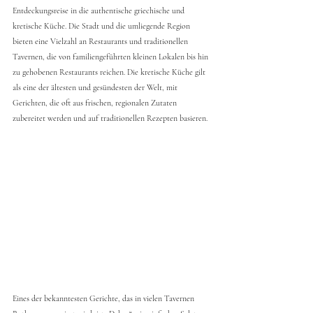
Entdeckungsreise in die authentische griechische und 
kretische Küche. Die Stadt und die umliegende Region 
bieten eine Vielzahl an Restaurants und traditionellen 
Tavernen, die von familiengeführten kleinen Lokalen bis hin 
zu gehobenen Restaurants reichen. Die kretische Küche gilt 
als eine der ältesten und gesündesten der Welt, mit 
Gerichten, die oft aus frischen, regionalen Zutaten 
zubereitet werden und auf traditionellen Rezepten basieren.
Eines der bekanntesten Gerichte, das in vielen Tavernen 