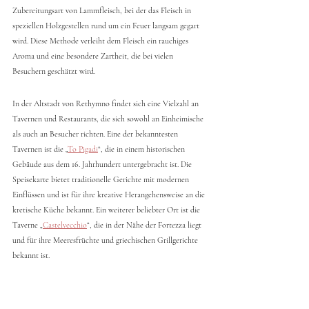
Zubereitungsart von Lammfleisch, bei der das Fleisch in 
speziellen Holzgestellen rund um ein Feuer langsam gegart 
wird. Diese Methode verleiht dem Fleisch ein rauchiges 
Aroma und eine besondere Zartheit, die bei vielen 
Besuchern geschätzt wird.
In der Altstadt von Rethymno findet sich eine Vielzahl an 
Tavernen und Restaurants, die sich sowohl an Einheimische 
als auch an Besucher richten. Eine der bekanntesten 
Tavernen ist die „
To Pigadi
“, die in einem historischen 
Gebäude aus dem 16. Jahrhundert untergebracht ist. Die 
Speisekarte bietet traditionelle Gerichte mit modernen 
Einflüssen und ist für ihre kreative Herangehensweise an die 
kretische Küche bekannt. Ein weiterer beliebter Ort ist die 
Taverne „
Castelvecchio
“, die in der Nähe der Fortezza liegt 
und für ihre Meeresfrüchte und griechischen Grillgerichte 
bekannt ist.