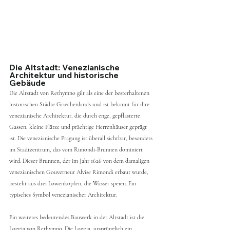
Die Altstadt: Venezianische 
Architektur und historische 
Gebäude
Die Altstadt von Rethymno gilt als eine der besterhaltenen 
historischen Städte Griechenlands und ist bekannt für ihre 
venezianische Architektur, die durch enge, gepflasterte 
Gassen, kleine Plätze und prächtige Herrenhäuser geprägt 
ist. Die venezianische Prägung ist überall sichtbar, besonders 
im Stadtzentrum, das vom Rimondi-Brunnen dominiert 
wird. Dieser Brunnen, der im Jahr 1626 von dem damaligen 
venezianischen Gouverneur Alvise Rimondi erbaut wurde, 
besteht aus drei Löwenköpfen, die Wasser speien. Ein 
typisches Symbol venezianischer Architektur.
Ein weiteres bedeutendes Bauwerk in der Altstadt ist die 
Loggia von Rethymno. Die Loggia, ursprünglich ein 