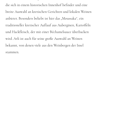
die sich in einem historischen Innenhof befindet und eine 
breite Auswahl an kretischen Gerichten und lokalen Weinen 
anbietet. Besonders beliebt ist hier das „Moussaka“, ein 
traditioneller kretischer Auflauf aus Auberginen, Kartoffeln 
und Hackfleisch, der mit einer Béchamelsauce überbacken 
wird. Avli ist auch für seine große Auswahl an Weinen 
bekannt, von denen viele aus den Weinbergen der Insel 
stammen.