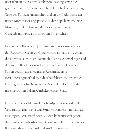
übernahmen die Kontrolle über die Festung sowie die 
gesamte Stadt. Unter osmanischer Herrschaft wurden einige 
Teile der Fortezza umgestaltet und an die Bedürfnisse der 
neuen Machthaber angepasst. Aus der Kapelle wurde eine 
Moschee, und im Inneren der Festung wurden neue 
Gebäude im typisch osmanischen Stil errichtet.
In den darauffolgenden Jahrhunderten, insbesondere nach 
der Rückkehr Kretas zu Griechenland im Jahr 1913, verfiel 
die Fortezza allmählich. Dennoch blieb sie ein wichtiger Teil 
des kulturellen Erbes von Rethymno, und in den 1960er 
Jahren begann die griechische Regierung, erste 
Restaurierungsmaßnahmen durchzuführen. Heute ist die 
Festung wieder in einem guten Zustand und zählt zu den 
meistbesuchten Sehenswürdigkeiten der Stadt.
Ein bedeutendes Merkmal der heutigen Fortezza sind die 
Veranstaltungen, die in den Sommermonaten innerhalb der 
Festungsmauern stattfinden. Zu den bekanntesten gehört 
das Renaissance-Festival von Rethymno, das jährlich in der 
Fortezza abgehalten wird und Aufführungen von 