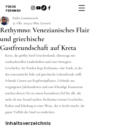
FOKUS
FERNWEH
Endre Lommatzsch
31. Okt. 2024
17 Min. Lesezeit
Rethymno: Venezianisches Flair
und griechische
Gastfreundschaft auf Kreta
Kreta, die größte Insel Griechenlands, überzeugt mit 
eindrucksvollen Landschaften und einer bewegten 
Geschichte. Im Norden liegt Rethymno, eine Stadt, in der 
das venezianische Erbe auf griechische Lebensfreude trifft. 
Schmale Gassen aus Kopfsteinpflaster, Gebäude aus 
vergangenen Jahrhunderten und eine lebendige Kunstszene 
machen diesen Ort zu einem besonderen Ziel für alle, die 
mehr als nur Strand suchen. Rethymno vereint Geschichte, 
Kultur und Erholung in einer Weise, die es leicht macht, die 
ganze Vielfalt der Insel zu entdecken.
Inhaltsverzeichnis