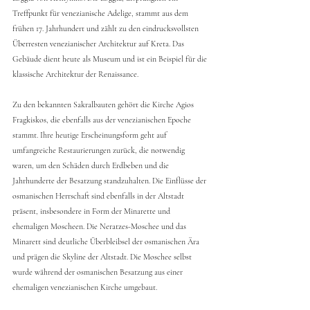
Treffpunkt für venezianische Adelige, stammt aus dem 
frühen 17. Jahrhundert und zählt zu den eindrucksvollsten 
Überresten venezianischer Architektur auf Kreta. Das 
Gebäude dient heute als Museum und ist ein Beispiel für die 
klassische Architektur der Renaissance.
Zu den bekannten Sakralbauten gehört die Kirche Agios 
Fragkiskos, die ebenfalls aus der venezianischen Epoche 
stammt. Ihre heutige Erscheinungsform geht auf 
umfangreiche Restaurierungen zurück, die notwendig 
waren, um den Schäden durch Erdbeben und die 
Jahrhunderte der Besatzung standzuhalten. Die Einflüsse der 
osmanischen Herrschaft sind ebenfalls in der Altstadt 
präsent, insbesondere in Form der Minarette und 
ehemaligen Moscheen. Die Neratzes-Moschee und das 
Minarett sind deutliche Überbleibsel der osmanischen Ära 
und prägen die Skyline der Altstadt. Die Moschee selbst 
wurde während der osmanischen Besatzung aus einer 
ehemaligen venezianischen Kirche umgebaut.