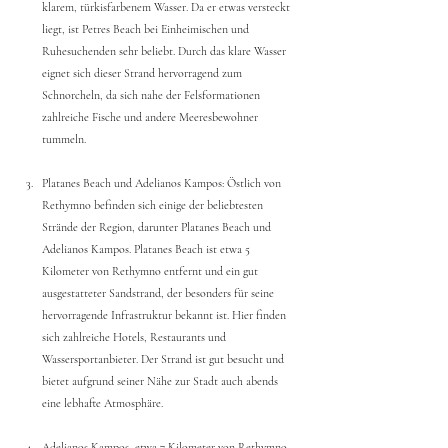
klarem, türkisfarbenem Wasser. Da er etwas versteckt 
liegt, ist Petres Beach bei Einheimischen und 
Ruhesuchenden sehr beliebt. Durch das klare Wasser 
eignet sich dieser Strand hervorragend zum 
Schnorcheln, da sich nahe der Felsformationen 
zahlreiche Fische und andere Meeresbewohner 
tummeln.
Platanes Beach und Adelianos Kampos: Östlich von 
Rethymno befinden sich einige der beliebtesten 
Strände der Region, darunter Platanes Beach und 
Adelianos Kampos. Platanes Beach ist etwa 5 
Kilometer von Rethymno entfernt und ein gut 
ausgestatteter Sandstrand, der besonders für seine 
hervorragende Infrastruktur bekannt ist. Hier finden 
sich zahlreiche Hotels, Restaurants und 
Wassersportanbieter. Der Strand ist gut besucht und 
bietet aufgrund seiner Nähe zur Stadt auch abends 
eine lebhafte Atmosphäre.
Adelianos Kampos, etwa 7 Kilometer von Rethymno 