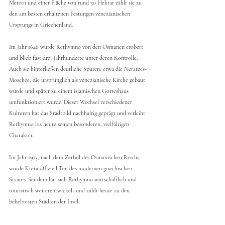
Metern und einer Fläche von rund 30 Hektar zählt sie zu 
den am besten erhaltenen Festungen venezianischen 
Ursprungs in Griechenland.
Im Jahr 1646 wurde Rethymno von den Osmanen erobert 
und blieb fast drei Jahrhunderte unter deren Kontrolle. 
Auch sie hinterließen deutliche Spuren, etwa die Neratzes-
Moschee, die ursprünglich als venezianische Kirche gebaut 
wurde und später zu einem islamischen Gotteshaus 
umfunktioniert wurde. Dieser Wechsel verschiedener 
Kulturen hat das Stadtbild nachhaltig geprägt und verleiht 
Rethymno bis heute seinen besonderen, vielfältigen 
Charakter.
Im Jahr 1913, nach dem Zerfall des Osmanischen Reichs, 
wurde Kreta offiziell Teil des modernen griechischen 
Staates. Seitdem hat sich Rethymno wirtschaftlich und 
touristisch weiterentwickelt und zählt heute zu den 
beliebtesten Städten der Insel.