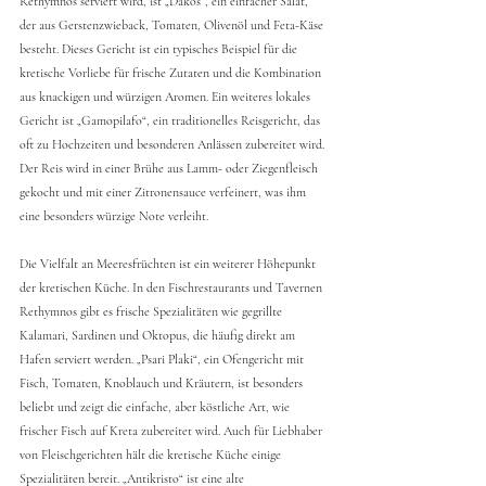
Rethymnos serviert wird, ist „Dakos“, ein einfacher Salat, 
der aus Gerstenzwieback, Tomaten, Olivenöl und Feta-Käse 
besteht. Dieses Gericht ist ein typisches Beispiel für die 
kretische Vorliebe für frische Zutaten und die Kombination 
aus knackigen und würzigen Aromen. Ein weiteres lokales 
Gericht ist „Gamopilafo“, ein traditionelles Reisgericht, das 
oft zu Hochzeiten und besonderen Anlässen zubereitet wird. 
Der Reis wird in einer Brühe aus Lamm- oder Ziegenfleisch 
gekocht und mit einer Zitronensauce verfeinert, was ihm 
eine besonders würzige Note verleiht.
Die Vielfalt an Meeresfrüchten ist ein weiterer Höhepunkt 
der kretischen Küche. In den Fischrestaurants und Tavernen 
Rethymnos gibt es frische Spezialitäten wie gegrillte 
Kalamari, Sardinen und Oktopus, die häufig direkt am 
Hafen serviert werden. „Psari Plaki“, ein Ofengericht mit 
Fisch, Tomaten, Knoblauch und Kräutern, ist besonders 
beliebt und zeigt die einfache, aber köstliche Art, wie 
frischer Fisch auf Kreta zubereitet wird. Auch für Liebhaber 
von Fleischgerichten hält die kretische Küche einige 
Spezialitäten bereit. „Antikristo“ ist eine alte 