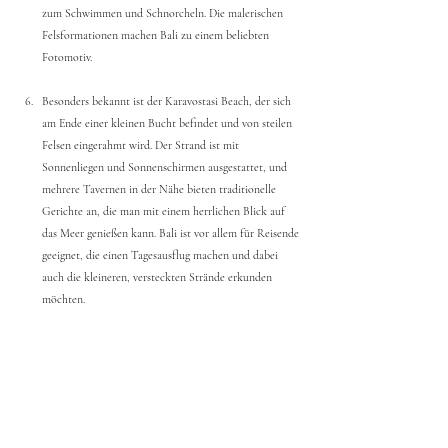
zum Schwimmen und Schnorcheln. Die malerischen 
Felsformationen machen Bali zu einem beliebten 
Fotomotiv.
Besonders bekannt ist der Karavostasi Beach, der sich 
am Ende einer kleinen Bucht befindet und von steilen 
Felsen eingerahmt wird. Der Strand ist mit 
Sonnenliegen und Sonnenschirmen ausgestattet, und 
mehrere Tavernen in der Nähe bieten traditionelle 
Gerichte an, die man mit einem herrlichen Blick auf 
das Meer genießen kann. Bali ist vor allem für Reisende 
geeignet, die einen Tagesausflug machen und dabei 
auch die kleineren, versteckten Strände erkunden 
möchten.