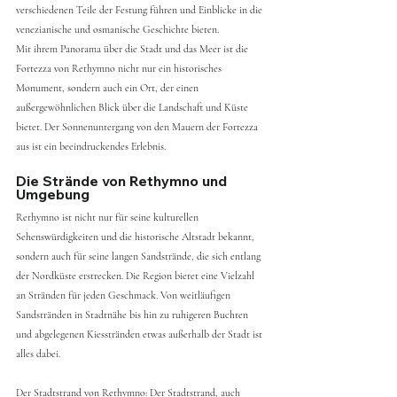
verschiedenen Teile der Festung führen und Einblicke in die 
venezianische und osmanische Geschichte bieten.
Mit ihrem Panorama über die Stadt und das Meer ist die 
Fortezza von Rethymno nicht nur ein historisches 
Monument, sondern auch ein Ort, der einen 
außergewöhnlichen Blick über die Landschaft und Küste 
bietet. Der Sonnenuntergang von den Mauern der Fortezza 
aus ist ein beeindruckendes Erlebnis.
Die Strände von Rethymno und 
Umgebung
Rethymno ist nicht nur für seine kulturellen 
Sehenswürdigkeiten und die historische Altstadt bekannt, 
sondern auch für seine langen Sandstrände, die sich entlang 
der Nordküste erstrecken. Die Region bietet eine Vielzahl 
an Stränden für jeden Geschmack. Von weitläufigen 
Sandstränden in Stadtnähe bis hin zu ruhigeren Buchten 
und abgelegenen Kiesstränden etwas außerhalb der Stadt ist 
alles dabei.
Der Stadtstrand von Rethymno: Der Stadtstrand, auch 