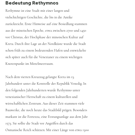
Bedeutung Rethymnos
Rethymno ist eine Stadt mit einer langen und 
vielschichtigen Geschichte, die bis in die Antike 
zurückreicht. Erste Hinweise auf eine Besiedlung stammen 
aus der minoischen Epoche, etwa zwischen 2700 und 1450 
vor Christus, der Hochphase der minoischen Kultur auf 
Kreta. Durch ihre Lage an der Nordküste wurde die Stadt 
schon früh zu einem bedeutenden Hafen und entwickelte 
sich später auch für die Venezianer zu einem wichtigen 
Knotenpunkt im Mittelmeerraum.
Nach dem vierten Kreuzzug gelangte Kreta im 13. 
Jahrhundert unter die Kontrolle der Republik Venedig. In 
den folgenden Jahrhunderten wurde Rethymno unter 
venezianischer Herrschaft zu einem kulturellen und 
wirtschaftlichen Zentrum. Aus dieser Zeit stammen viele 
Bauwerke, die noch heute das Stadtbild prägen. Besonders 
markant ist die Fortezza, eine Festungsanlage aus dem Jahr 
1573. Sie sollte die Stadt vor Angriffen durch das 
Osmanische Reich schützen. Mit einer Länge von etwa 1300 