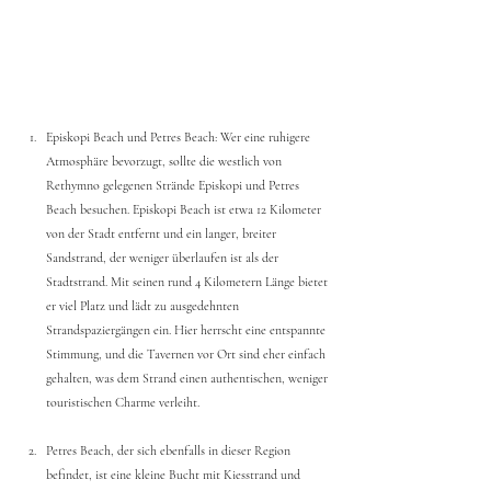
Episkopi Beach und Petres Beach: Wer eine ruhigere 
Atmosphäre bevorzugt, sollte die westlich von 
Rethymno gelegenen Strände Episkopi und Petres 
Beach besuchen. Episkopi Beach ist etwa 12 Kilometer 
von der Stadt entfernt und ein langer, breiter 
Sandstrand, der weniger überlaufen ist als der 
Stadtstrand. Mit seinen rund 4 Kilometern Länge bietet 
er viel Platz und lädt zu ausgedehnten 
Strandspaziergängen ein. Hier herrscht eine entspannte 
Stimmung, und die Tavernen vor Ort sind eher einfach 
gehalten, was dem Strand einen authentischen, weniger 
touristischen Charme verleiht.
Petres Beach, der sich ebenfalls in dieser Region 
befindet, ist eine kleine Bucht mit Kiesstrand und 