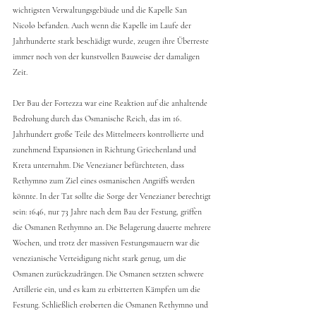
wichtigsten Verwaltungsgebäude und die Kapelle San 
Nicolo befanden. Auch wenn die Kapelle im Laufe der 
Jahrhunderte stark beschädigt wurde, zeugen ihre Überreste 
immer noch von der kunstvollen Bauweise der damaligen 
Zeit.
Der Bau der Fortezza war eine Reaktion auf die anhaltende 
Bedrohung durch das Osmanische Reich, das im 16. 
Jahrhundert große Teile des Mittelmeers kontrollierte und 
zunehmend Expansionen in Richtung Griechenland und 
Kreta unternahm. Die Venezianer befürchteten, dass 
Rethymno zum Ziel eines osmanischen Angriffs werden 
könnte. In der Tat sollte die Sorge der Venezianer berechtigt 
sein: 1646, nur 73 Jahre nach dem Bau der Festung, griffen 
die Osmanen Rethymno an. Die Belagerung dauerte mehrere 
Wochen, und trotz der massiven Festungsmauern war die 
venezianische Verteidigung nicht stark genug, um die 
Osmanen zurückzudrängen. Die Osmanen setzten schwere 
Artillerie ein, und es kam zu erbitterten Kämpfen um die 
Festung. Schließlich eroberten die Osmanen Rethymno und 