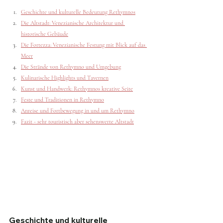
Geschichte und kulturelle Bedeutung Rethymnos
Die Altstadt: Venezianische Architektur und 
historische Gebäude
Die Fortezza: Venezianische Festung mit Blick auf das 
Meer
Die Strände von Rethymno und Umgebung
Kulinarische Highlights und Tavernen
Kunst und Handwerk: Rethymnos kreative Seite
Feste und Traditionen in Rethymno
Anreise und Fortbewegung in und um Rethymno
Fazit - sehr touristisch aber sehenswerte Altstadt
Geschichte und kulturelle 