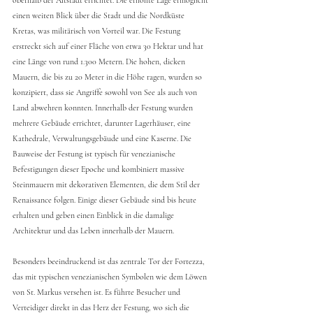
einen weiten Blick über die Stadt und die Nordküste 
Kretas, was militärisch von Vorteil war. Die Festung 
erstreckt sich auf einer Fläche von etwa 30 Hektar und hat 
eine Länge von rund 1.300 Metern. Die hohen, dicken 
Mauern, die bis zu 20 Meter in die Höhe ragen, wurden so 
konzipiert, dass sie Angriffe sowohl von See als auch von 
Land abwehren konnten. Innerhalb der Festung wurden 
mehrere Gebäude errichtet, darunter Lagerhäuser, eine 
Kathedrale, Verwaltungsgebäude und eine Kaserne. Die 
Bauweise der Festung ist typisch für venezianische 
Befestigungen dieser Epoche und kombiniert massive 
Steinmauern mit dekorativen Elementen, die dem Stil der 
Renaissance folgen. Einige dieser Gebäude sind bis heute 
erhalten und geben einen Einblick in die damalige 
Architektur und das Leben innerhalb der Mauern.
Besonders beeindruckend ist das zentrale Tor der Fortezza, 
das mit typischen venezianischen Symbolen wie dem Löwen 
von St. Markus versehen ist. Es führte Besucher und 
Verteidiger direkt in das Herz der Festung, wo sich die 