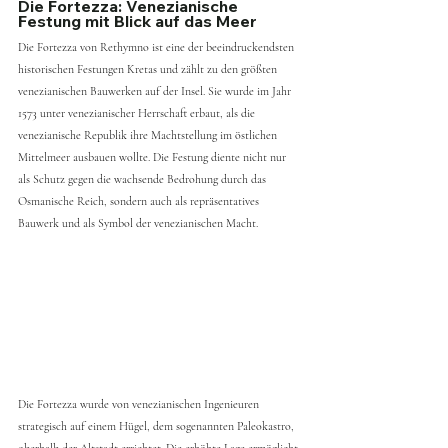
Die Fortezza: Venezianische 
Festung mit Blick auf das Meer
Die Fortezza von Rethymno ist eine der beeindruckendsten 
historischen Festungen Kretas und zählt zu den größten 
venezianischen Bauwerken auf der Insel. Sie wurde im Jahr 
1573 unter venezianischer Herrschaft erbaut, als die 
venezianische Republik ihre Machtstellung im östlichen 
Mittelmeer ausbauen wollte. Die Festung diente nicht nur 
als Schutz gegen die wachsende Bedrohung durch das 
Osmanische Reich, sondern auch als repräsentatives 
Bauwerk und als Symbol der venezianischen Macht.
Die Fortezza wurde von venezianischen Ingenieuren 
strategisch auf einem Hügel, dem sogenannten Paleokastro, 
oberhalb der Altstadt errichtet. Die erhöhte Lage ermöglicht 