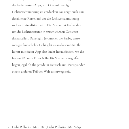
der beliebtesten Apps, um Orte mit wenig 
Lichtverschmutzung zu entdecken. Sie zeigt Euch eine 
detaillierte Karte, auf der die Lichtverschmutzung 
weltweit visualisiert wird. Die App nutzt Farbcodes, 
um die Lichtintensität in verschiedenen Gebieten 
darzustellen. Dabei gilt: Je dunkler die Farbe, desto 
weniger künstliches Licht gibt es an diesem Ort. Ihr 
könnt mit dieser App also leicht herausfinden, wo die 
besten Plätze in Eurer Nähe für Sternenfotografie 
liegen, egal ob Ihr gerade in Deutschland, Europa oder 
einem anderen Teil der Welt unterwegs seid.
Light Pollution Map: Die „Light Pollution Map“-App 