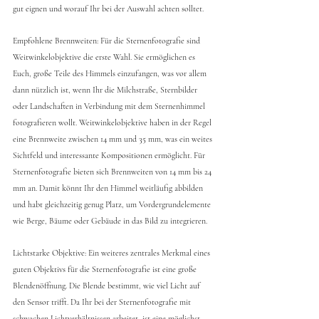
gut eignen und worauf Ihr bei der Auswahl achten solltet.
Empfohlene Brennweiten: 
Für die Sternenfotografie sind 
Weitwinkelobjektive die erste Wahl. Sie ermöglichen es 
Euch, große Teile des Himmels einzufangen, was vor allem 
dann nützlich ist, wenn Ihr die Milchstraße, Sternbilder 
oder Landschaften in Verbindung mit dem Sternenhimmel 
fotografieren wollt. Weitwinkelobjektive haben in der Regel 
eine Brennweite zwischen 14 mm und 35 mm, was ein weites 
Sichtfeld und interessante Kompositionen ermöglicht. Für 
Sternenfotografie bieten sich Brennweiten von 14 mm bis 24 
mm an. Damit könnt Ihr den Himmel weitläufig abbilden 
und habt gleichzeitig genug Platz, um Vordergrundelemente 
wie Berge, Bäume oder Gebäude in das Bild zu integrieren.
Lichtstarke Objektive: Ein weiteres zentrales Merkmal eines 
guten Objektivs für die Sternenfotografie ist eine große 
Blendenöffnung. Die Blende bestimmt, wie viel Licht auf 
den Sensor trifft. Da Ihr bei der Sternenfotografie mit 
schwachen Lichtverhältnissen arbeitet, ist eine möglichst 