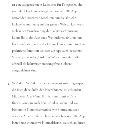
ist eine ausgezeichnete Ressource für Fotografen, die 
nach dunklen Himmelsregionen suchen. Die App 
verwendet Daten von Satelliten, um die aktuelle 
Lichtverschmutzung auf der ganzen Welt zu kartieren. 
Neben der Visualisierung der Lichtverschmutzung 
könnt Ihr in der App auch Wetterdaten abrufen, um 
herauszufinden, wann der Himmel am klarsten ist. Eine 
praktische Funktion ist, dass die App auch bekannte 
Sternenparks oder „Dark Sky“-Zonen markiert, die 
offiziell als lichtverschmutzungsfreie Gebiete 
ausgezeichnet sind.
SkySafari: SkySafari ist  eine Sternenkartierungs-App, 
die Euch dabei hilft, den Nachthimmel zu erkunden. 
Mit dieser App könnt Ihr nicht nur dunkle Orte 
finden, sondern auch herausfinden, wann und wo 
bestimmte Himmelsereignisse wie Sternschnuppen 
oder die Milchstraße am besten zu sehen sind. Die App 
bietet eine interaktive Himmelskarte, die sich an Euren 