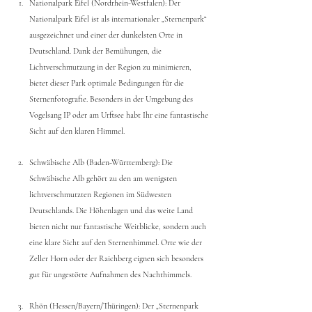
Nationalpark Eifel (Nordrhein-Westfalen): Der 
Nationalpark Eifel ist als internationaler „Sternenpark“ 
ausgezeichnet und einer der dunkelsten Orte in 
Deutschland. Dank der Bemühungen, die 
Lichtverschmutzung in der Region zu minimieren, 
bietet dieser Park optimale Bedingungen für die 
Sternenfotografie. Besonders in der Umgebung des 
Vogelsang IP oder am Urftsee habt Ihr eine fantastische 
Sicht auf den klaren Himmel.
Schwäbische Alb (Baden-Württemberg): Die 
Schwäbische Alb gehört zu den am wenigsten 
lichtverschmutzten Regionen im Südwesten 
Deutschlands. Die Höhenlagen und das weite Land 
bieten nicht nur fantastische Weitblicke, sondern auch 
eine klare Sicht auf den Sternenhimmel. Orte wie der 
Zeller Horn oder der Raichberg eignen sich besonders 
gut für ungestörte Aufnahmen des Nachthimmels.
Rhön (Hessen/Bayern/Thüringen): Der „Sternenpark 