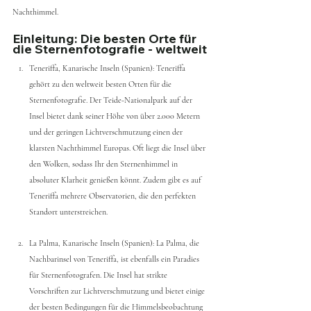
Nachthimmel. 
Einleitung: Die besten Orte für 
die Sternenfotografie - weltweit
Teneriffa, Kanarische Inseln (Spanien): Teneriffa 
gehört zu den weltweit besten Orten für die 
Sternenfotografie. Der Teide-Nationalpark auf der 
Insel bietet dank seiner Höhe von über 2.000 Metern 
und der geringen Lichtverschmutzung einen der 
klarsten Nachthimmel Europas. Oft liegt die Insel über 
den Wolken, sodass Ihr den Sternenhimmel in 
absoluter Klarheit genießen könnt. Zudem gibt es auf 
Teneriffa mehrere Observatorien, die den perfekten 
Standort unterstreichen.
La Palma, Kanarische Inseln (Spanien): La Palma, die 
Nachbarinsel von Teneriffa, ist ebenfalls ein Paradies 
für Sternenfotografen. Die Insel hat strikte 
Vorschriften zur Lichtverschmutzung und bietet einige 
der besten Bedingungen für die Himmelsbeobachtung 