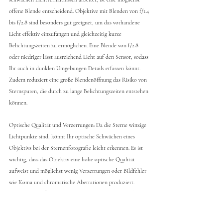
offene Blende entscheidend. Objektive mit Blenden von f/1.4 
bis f/2.8 sind besonders gut geeignet, um das vorhandene 
Licht effektiv einzufangen und gleichzeitig kurze 
Belichtungszeiten zu ermöglichen. Eine Blende von f/2.8 
oder niedriger lässt ausreichend Licht auf den Sensor, sodass 
Ihr auch in dunklen Umgebungen Details erfassen könnt. 
Zudem reduziert eine große Blendenöffnung das Risiko von 
Sternspuren, die durch zu lange Belichtungszeiten entstehen 
können.
Optische Qualität und Verzerrungen: 
Da die Sterne winzige 
Lichtpunkte sind, könnt Ihr optische Schwächen eines 
Objektivs bei der Sternenfotografie leicht erkennen. Es ist 
wichtig, dass das Objektiv eine hohe optische Qualität 
aufweist und möglichst wenig Verzerrungen oder Bildfehler 
wie Koma und chromatische Aberrationen produziert. 
Koma tritt häufig bei schwachen Lichtquellen am Bildrand 
auf, wo Sterne verzerrt oder verschwommen erscheinen. 
Objektive mit besserer Linsenkonstruktion minimieren diese 