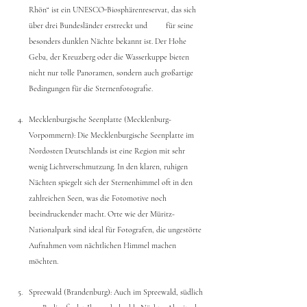
Rhön“ ist ein UNESCO-Biosphärenreservat, das sich 
über drei Bundesländer erstreckt und 	für seine 
besonders dunklen Nächte bekannt ist. Der Hohe 
Geba, der Kreuzberg oder die Wasserkuppe bieten 
nicht nur tolle Panoramen, sondern auch großartige 
Bedingungen für die Sternenfotografie.
Mecklenburgische Seenplatte (Mecklenburg-
Vorpommern): Die Mecklenburgische Seenplatte im 
Nordosten Deutschlands ist eine Region mit sehr 
wenig Lichtverschmutzung. In den klaren, ruhigen 
Nächten spiegelt sich der Sternenhimmel oft in den 
zahlreichen Seen, was die Fotomotive noch 
beeindruckender macht. Orte wie der Müritz-
Nationalpark sind ideal für Fotografen, die ungestörte 
Aufnahmen vom nächtlichen Himmel machen 
möchten.
Spreewald (Brandenburg): Auch im Spreewald, südlich 