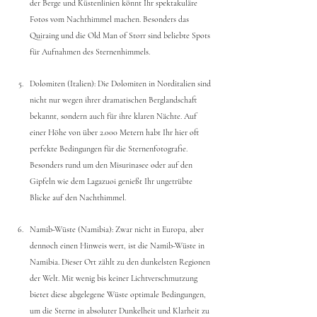
der Berge und Küstenlinien könnt Ihr spektakuläre 
Fotos vom Nachthimmel machen. Besonders das 
Quiraing und die Old Man of Storr sind beliebte Spots 
für Aufnahmen des Sternenhimmels.
Dolomiten (Italien): Die Dolomiten in Norditalien sind 
nicht nur wegen ihrer dramatischen Berglandschaft 
bekannt, sondern auch für ihre klaren Nächte. Auf 
einer Höhe von über 2.000 Metern habt Ihr hier oft 
perfekte Bedingungen für die Sternenfotografie. 
Besonders rund um den Misurinasee oder auf den 
Gipfeln wie dem Lagazuoi genießt Ihr ungetrübte 
Blicke auf den Nachthimmel.
Namib-Wüste (Namibia): Zwar nicht in Europa, aber 
dennoch einen Hinweis wert, ist die Namib-Wüste in 
Namibia. Dieser Ort zählt zu den dunkelsten Regionen 
der Welt. Mit wenig bis keiner Lichtverschmutzung 
bietet diese abgelegene Wüste optimale Bedingungen, 
um die Sterne in absoluter Dunkelheit und Klarheit zu 