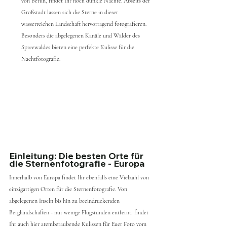
von Berlin, findet Ihr noch dunkle Nächte. Abseits der 
Großstadt lassen sich die Sterne in dieser 
wasserreichen Landschaft hervorragend fotografieren. 
Besonders die abgelegenen Kanäle und Wälder des 
Spreewaldes bieten eine perfekte Kulisse für die 
Nachtfotografie.
Einleitung: Die besten Orte für 
die Sternenfotografie - Europa
Innerhalb von Europa findet Ihr ebenfalls eine Vielzahl von 
einzigartigen Orten für die Sternenfotografie. Von 
abgelegenen Inseln bis hin zu beeindruckenden 
Berglandschaften - nur wenige Flugstunden entfernt, findet 
Ihr auch hier atemberaubende Kulissen für Euer Foto vom 