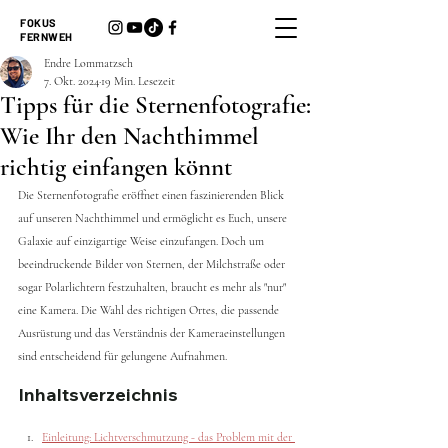
FOKUS
FERNWEH
Endre Lommatzsch
7. Okt. 2024
19 Min. Lesezeit
Tipps für die Sternenfotografie:
Wie Ihr den Nachthimmel
richtig einfangen könnt
Die Sternenfotografie eröffnet einen faszinierenden Blick 
auf unseren Nachthimmel und ermöglicht es Euch, unsere 
Galaxie auf einzigartige Weise einzufangen. Doch um 
beeindruckende Bilder von Sternen, der Milchstraße oder 
sogar Polarlichtern festzuhalten, braucht es mehr als "nur" 
eine Kamera. Die Wahl des richtigen Ortes, die passende 
Ausrüstung und das Verständnis der Kameraeinstellungen 
sind entscheidend für gelungene Aufnahmen. 
Inhaltsverzeichnis
Einleitung: Lichtverschmutzung - das Problem mit der 