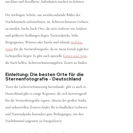
um klare und detaillierte Aufnahmen machen zu können.
Der wichtigste Schritt, um atemberaubende Bilder des 
Nachthimmels aufzunehmen, ist, lichtverschmutzte Gebiete 
zu meiden. Sucht Euch Orte, die weit entfernt von Städten 
und größeren Siedlungen liegen. Nationalparks, hohe 
Bergregionen, Wüsten oder Inseln sind oftmals 
perfekte 
Spots
 für die Sternenfotografie, da sie meist fernab jeglicher 
Lichtquellen liegen. Es gibt auch spezielle 
Karten und Apps
, 
die Euch helfen, lichtverschmutzungsfreie Zonen zu finden. 
Einleitung: Die besten Orte für die 
Sternenfotografie - Deutschland
Trotz der Lichtverschmutzung hierzulande, gibt es auch in 
Deutschland gibt es einige Regionen, die sich hervorragend 
für die Sternenfotografie eignen. Abseits der großen Städte 
und industriellen Zentren findet Ihr in ländlichen Gebieten 
und Nationalparks besonders gute Bedingungen, um den 
Nachthimmel ungestört zu fotografieren.