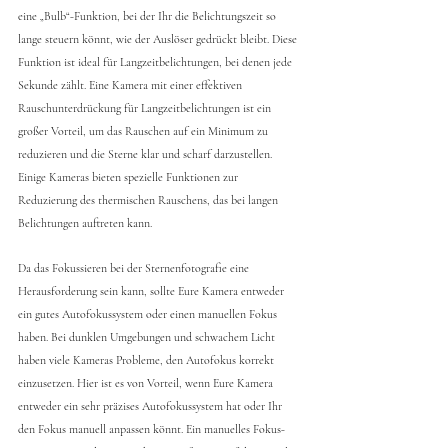
eine „Bulb“-Funktion, bei der Ihr die Belichtungszeit so 
lange steuern könnt, wie der Auslöser gedrückt bleibt. Diese 
Funktion ist ideal für Langzeitbelichtungen, bei denen jede 
Sekunde zählt. Eine Kamera mit einer effektiven 
Rauschunterdrückung für Langzeitbelichtungen ist ein 
großer Vorteil, um das Rauschen auf ein Minimum zu 
reduzieren und die Sterne klar und scharf darzustellen. 
Einige Kameras bieten spezielle Funktionen zur 
Reduzierung des thermischen Rauschens, das bei langen 
Belichtungen auftreten kann.
Da das Fokussieren bei der Sternenfotografie eine 
Herausforderung sein kann, sollte Eure Kamera entweder 
ein gutes Autofokussystem oder einen manuellen Fokus 
haben. Bei dunklen Umgebungen und schwachem Licht 
haben viele Kameras Probleme, den Autofokus korrekt 
einzusetzen. Hier ist es von Vorteil, wenn Eure Kamera 
entweder ein sehr präzises Autofokussystem hat oder Ihr 
den Fokus manuell anpassen könnt. Ein manuelles Fokus-