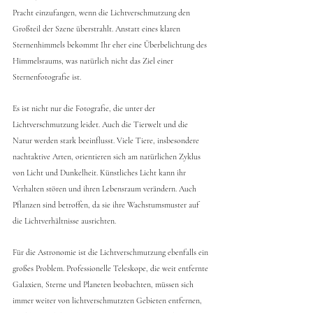
Pracht einzufangen, wenn die Lichtverschmutzung den 
Großteil der Szene überstrahlt. Anstatt eines klaren 
Sternenhimmels bekommt Ihr eher eine Überbelichtung des 
Himmelsraums, was natürlich nicht das Ziel einer 
Sternenfotografie ist.
Es ist nicht nur die Fotografie, die unter der 
Lichtverschmutzung leidet. Auch die Tierwelt und die 
Natur werden stark beeinflusst. Viele Tiere, insbesondere 
nachtaktive Arten, orientieren sich am natürlichen Zyklus 
von Licht und Dunkelheit. Künstliches Licht kann ihr 
Verhalten stören und ihren Lebensraum verändern. Auch 
Pflanzen sind betroffen, da sie ihre Wachstumsmuster auf 
die Lichtverhältnisse ausrichten.
Für die Astronomie ist die Lichtverschmutzung ebenfalls ein 
großes Problem. Professionelle Teleskope, die weit entfernte 
Galaxien, Sterne und Planeten beobachten, müssen sich 
immer weiter von lichtverschmutzten Gebieten entfernen, 