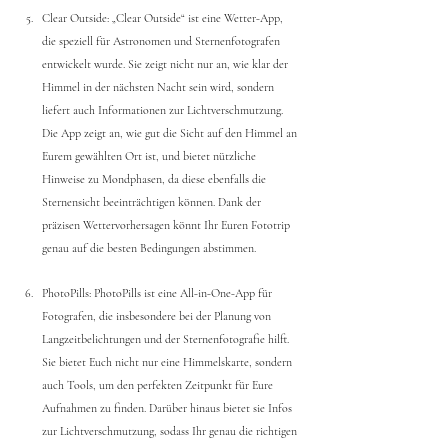
Clear Outside: „Clear Outside“ ist eine Wetter-App, 
die speziell für Astronomen und Sternenfotografen 
entwickelt wurde. Sie zeigt nicht nur an, wie klar der 
Himmel in der nächsten Nacht sein wird, sondern 
liefert auch Informationen zur Lichtverschmutzung. 
Die App zeigt an, wie gut die Sicht auf den Himmel an 
Eurem gewählten Ort ist, und bietet nützliche 
Hinweise zu Mondphasen, da diese ebenfalls die 
Sternensicht beeinträchtigen können. Dank der 
präzisen Wettervorhersagen könnt Ihr Euren Fototrip 
genau auf die besten Bedingungen abstimmen.
PhotoPills: PhotoPills ist eine All-in-One-App für 
Fotografen, die insbesondere bei der Planung von 
Langzeitbelichtungen und der Sternenfotografie hilft. 
Sie bietet Euch nicht nur eine Himmelskarte, sondern 
auch Tools, um den perfekten Zeitpunkt für Eure 
Aufnahmen zu finden. Darüber hinaus bietet sie Infos 
zur Lichtverschmutzung, sodass Ihr genau die richtigen 