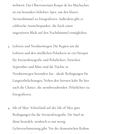
weltweit. Das Observatorium Roque de los Muchachos 
ist ein besonders beliebter Spot, um den klaren 
Sternenhimmel zu fotografieren. Außerdem gibt es 
zahlreiche Aussichtspunkte, die Euch einen 
ungestörten Blick auf den Nachthimmel ermöglichen.
Lofoten und Nordnorwegen: Die Region um die 
Lofoten und den nördlichen Polarkreis ist ein Hotspot 
für Sternenfotografie und Polarlichter. Zwischen 
September und März sind die Nächte in 
Nordnorwegen besonders lan - ideale Bedingungen für 
Langzeitbelichtungen. Neben den Sternen habt Ihr hier 
auch die Chance, die atemberaubenden  Polarlichter zu 
fotografieren.
Isle of Skye: Schottland auf der Isle of Skye gute 
Bedingungen für die Sternenfotografie. Die Insel ist 
dünn besiedelt, wodurch es nur wenig 
Lichtverschmutzung gibt. Vor der dramatischen Kulisse 