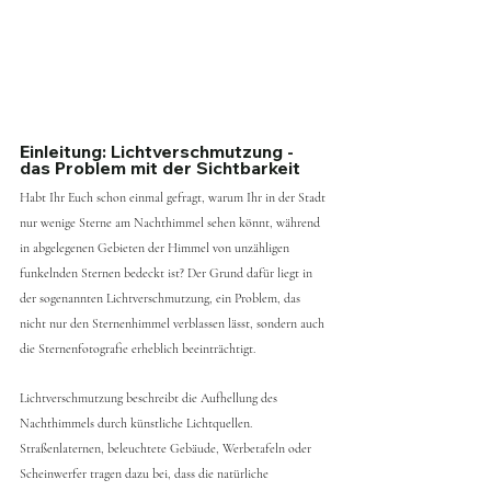
Einleitung: Lichtverschmutzung - 
das Problem mit der Sichtbarkeit
Habt Ihr Euch schon einmal gefragt, warum Ihr in der Stadt 
nur wenige Sterne am Nachthimmel sehen könnt, während 
in abgelegenen Gebieten der Himmel von unzähligen 
funkelnden Sternen bedeckt ist? Der Grund dafür liegt in 
der sogenannten Lichtverschmutzung, ein Problem, das 
nicht nur den Sternenhimmel verblassen lässt, sondern auch 
die Sternenfotografie erheblich beeinträchtigt.
Lichtverschmutzung beschreibt die Aufhellung des 
Nachthimmels durch künstliche Lichtquellen. 
Straßenlaternen, beleuchtete Gebäude, Werbetafeln oder 
Scheinwerfer tragen dazu bei, dass die natürliche 