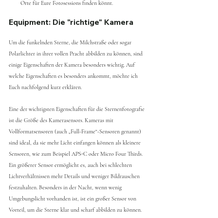
Orte für Eure Fotosessions finden könnt.
Equipment: Die "richtige" Kamera
Um die funkelnden Sterne, die Milchstraße oder sogar 
Polarlichter in ihrer vollen Pracht abbilden zu können, sind 
einige Eigenschaften der Kamera besonders wichtig. Auf 
welche Eigenschaften es besonders ankommt, möchte ich 
Euch nachfolgend kurz erklären. 
Eine der wichtigsten Eigenschaften für die Sternenfotografie 
ist die Größe des Kamerasensors. Kameras mit 
Vollformatsensoren (auch „Full-Frame“-Sensoren genannt) 
sind ideal, da sie mehr Licht einfangen können als kleinere 
Sensoren, wie zum Beispiel APS-C oder Micro Four Thirds. 
Ein größerer Sensor ermöglicht es, auch bei schlechten 
Lichtverhältnissen mehr Details und weniger Bildrauschen 
festzuhalten. Besonders in der Nacht, wenn wenig 
Umgebungslicht vorhanden ist, ist ein großer Sensor von 
Vorteil, um die Sterne klar und scharf abbilden zu können.