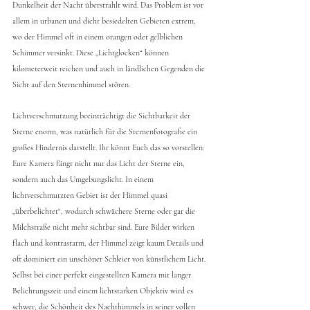
Dunkelheit der Nacht überstrahlt wird. Das Problem ist vor 
allem in urbanen und dicht besiedelten Gebieten extrem, 
wo der Himmel oft in einem orangen oder gelblichen 
Schimmer versinkt. Diese „Lichtglocken“ können 
kilometerweit reichen und auch in ländlichen Gegenden die 
Sicht auf den Sternenhimmel stören.
Lichtverschmutzung beeinträchtigt die Sichtbarkeit der 
Sterne enorm, was natürlich für die Sternenfotografie ein 
großes Hindernis darstellt. Ihr könnt Euch das so vorstellen: 
Eure Kamera fängt nicht nur das Licht der Sterne ein, 
sondern auch das Umgebungslicht. In einem 
lichtverschmutzten Gebiet ist der Himmel quasi 
„überbelichtet“, wodurch schwächere Sterne oder gar die 
Milchstraße nicht mehr sichtbar sind. Eure Bilder wirken 
flach und kontrastarm, der Himmel zeigt kaum Details und 
oft dominiert ein unschöner Schleier von künstlichem Licht. 
Selbst bei einer perfekt eingestellten Kamera mit langer 
Belichtungszeit und einem lichtstarken Objektiv wird es 
schwer, die Schönheit des Nachthimmels in seiner vollen 