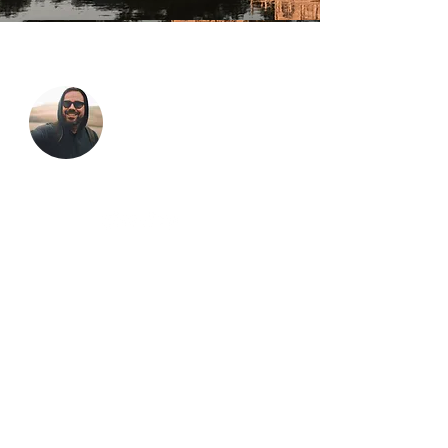
DER MENSCH DAHINTER
"Reisen zeigt Dir die Welt.
Fotografieren lehrt Dich,
sie zu sehen."
Ingenieur aus Überzeugung, Fotograf aus
Leidenschaft
und Reiseblogger aus purem
Fernweh. An einem Ort
bleibe ich selten lange
- dafür gibt es einfach zu viele spannende
Geschichten auf dieser Welt.
ÜBER MICH