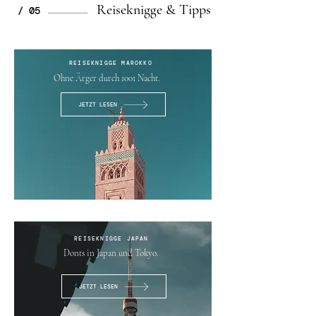
Reiseknigge & Tipps
/ 05
REISEKNIGGE MAROKKO
Ohne Ärger durch 1001 Nacht.
JETZT LESEN
REISEKNIGGE JAPAN
Donts in Japan und Tokyo.
JETZT LESEN