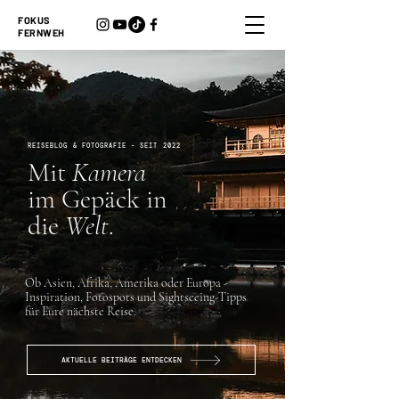
FOKUS
FERNWEH
REISEBLOG & FOTOGRAFIE - SEIT 2022
Mit
Kamera
im Gepäck in
die
Welt
.
Ob Asien, Afrika, Amerika oder Europa -
Inspiration, Fotospots und Sightseeing-Tipps
für Eure nächste Reise.
AKTUELLE BEITRÄGE ENTDECKEN